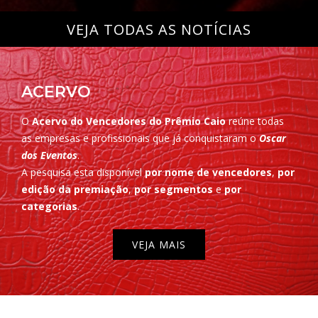
VEJA TODAS AS NOTÍCIAS
ACERVO
O
Acervo do Vencedores do Prêmio Caio
reúne todas
as empresas e profissionais que já conquistaram o
Oscar
dos Eventos
.
A pesquisa esta disponível
por nome de vencedores
,
por
edição da premiação
,
por segmentos
e
por
categorias
.
VEJA MAIS