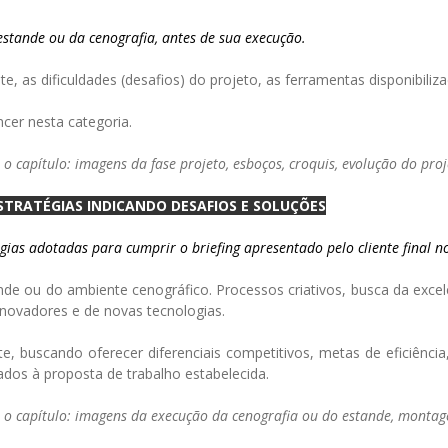
 estande ou da cenografia, antes de sua execução.
nte, as dificuldades (desafios) do projeto, as ferramentas disponibili
cer nesta categoria.
 capítulo: imagens da fase projeto, esboços, croquis, evolução do proje
TRATÉGIAS INDICANDO DESAFIOS E SOLUÇÕES
ias adotadas para cumprir o briefing apresentado pelo cliente final no
nde ou do ambiente cenográfico. Processos criativos, busca da exc
inovadores e de novas tecnologias.
e, buscando oferecer diferenciais competitivos, metas de eficiênc
ados à proposta de trabalho estabelecida.
o capítulo: imagens da execução da cenografia ou do estande, montagem