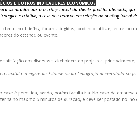
ÓCIOS E OUTROS INDICADORES ECONÔMICOS
a os jurados que o briefing inicial do cliente final foi atendido, que 
tratégico e criativo, o case deu retorno em relação ao
briefing
inicial d
liente no briefing foram atingidos, podendo utilizar, entre outr
tadores do estande ou evento.
e satisfação dos diversos stakeholders do projeto e, principalmente,
 o capítulo: imagens do Estande ou da Cenografia já executada na fe
do case é permitida, sendo, porém facultativa. No caso da empresa 
e tenha no máximo 5 minutos de duração, e deve ser postado no no 