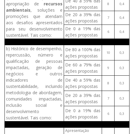
De 40 a 59% das
apropriação de
recursos
8
0,4
ações propostas
ambientais
, soluções e
De 20 a 39% das
promoções que atendam
7
0,4
ações propostas
aos desafios apresentados
De 0 a 19% das
para seu desenvolvimento
6
0,4
ações propostas
sustentável. Tais como:
b) Histórico de desempenho,
De 80 a 100% das
10
0,3
repercussão, número e
ações propostas
qualificação de pessoas
De 60 a 79% das
impactadas, geração de
9
0,3
ações propostas
negócios e outros
indicadores de
De 40 a 59% das
8
0,3
sustentabilidade, incluindo
ações propostas
metodologia de abordagem,
De 20 a 39% das
comunidades impactadas,
7
0,3
ações propostas
inclusão social e
De 0 a 19% das
desenvolvimento
6
0,3
ações propostas
sustentável. Tais como:
Apresentação