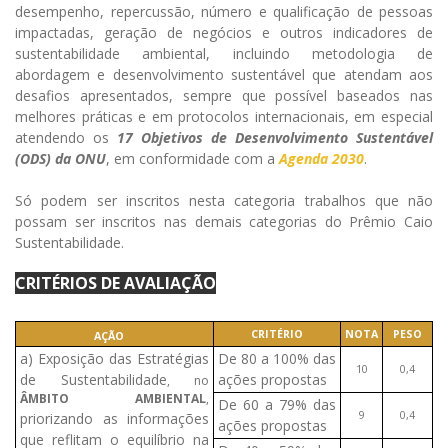
desempenho, repercussão, número e qualificação de pessoas
impactadas, geração de negócios e outros indicadores de
sustentabilidade ambiental, incluindo metodologia de
abordagem e desenvolvimento sustentável que atendam aos
desafios apresentados, sempre que possível baseados nas
melhores práticas e em protocolos internacionais, em especial
atendendo os
17 Objetivos de Desenvolvimento Sustentável
(ODS) da ONU
, em conformidade com a
Agenda 2030
.
Só podem ser inscritos nesta categoria trabalhos que não
possam ser inscritos nas demais categorias do Prêmio Caio
Sustentabilidade.
CRITÉRIOS DE AVALIAÇÃO
CRITÉRIO
NOTA
PESO
AÇÃO
a) Exposição das Estratégias
De 80 a 100% das
10
0,4
de Sustentabilidade
ações propostas
, no
ÂMBITO AMBIENTAL
,
De 60 a 79% das
9
0,4
priorizando as informações
ações propostas
que reflitam o equilíbrio na