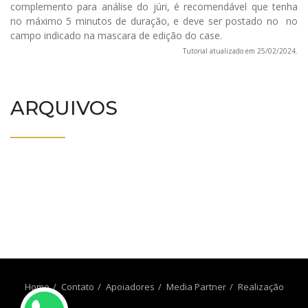
complemento para análise do júri, é recomendável que tenha
no máximo 5 minutos de duração, e deve ser postado no no
campo indicado na mascara de edição do case.
Tutorial atualizado em 25/02/2024.
ARQUIVOS
Home
Contato
Apoiadores
Media Partner
Realização