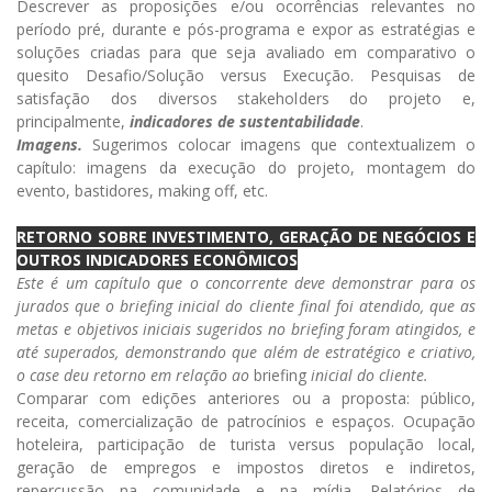
Descrever as proposições e/ou ocorrências relevantes no
período pré, durante e pós-programa e expor as estratégias e
soluções criadas para que seja avaliado em comparativo o
quesito Desafio/Solução versus Execução.
Pesquisas de
satisfação dos diversos stakeholders do projeto e,
principalmente,
indicadores de sustentabilidade
.
Imagens.
Sugerimos colocar imagens que contextualizem o
capítulo: imagens da execução do projeto, montagem do
evento, bastidores, making off, etc.
RETORNO SOBRE INVESTIMENTO, GERAÇÃO DE NEGÓCIOS E
OUTROS INDICADORES ECONÔMICOS
Este é um capítulo que o concorrente deve demonstrar para os
jurados que o briefing inicial do cliente final foi atendido, que as
metas e objetivos iniciais sugeridos no briefing foram atingidos, e
até superados, demonstrando que além de estratégico e criativo,
o case deu retorno em relação ao
briefing
inicial do cliente.
Comparar com edições anteriores ou a proposta: público,
receita, comercialização de patrocínios e espaços. Ocupação
hoteleira, participação de turista versus população local,
geração de empregos e impostos diretos e indiretos,
repercussão na comunidade e na mídia. Relatórios de