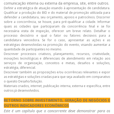
comunicação interna ou externa da empresa, site, entre outros.
Definir a estratégica de atuação visando à apresentação de candidatura.
Qualificar a produção do BID e do material de promoção utilizada para
defender a candidatura, seu orçamento, apoios e patrocínios. Discorrer
sobre a concorrência, se houve, para pré-qualificar a cidade. Informar
quais as cidades que participaram da concorrência final e se foi
necessária visita de inspeção, oferecer um breve relato. Detalhar o
processo decisório e qual o fator ou fatores decisivos para a
candidatura vencedora. Se for o caso, apresentar as ações e as
estratégias desenvolvidas na promoção do evento, visando aumentar a
quantidade de participantes no mesmo.
Descrever processos criativos, planejamento, recursos, criatividade,
inovações tecnológicas e diferenciais de atendimento em relação aos
serviços de organização, conceitos e metas, desafios e soluções,
estratégia, diferencial.
Descrever também as proposições e/ou ocorrências relevantes e expor
as estratégias e soluções criadas para que seja avaliado em comparativo
o quesito Desafio/Solução.
Materiais criados, internet, publicação interna, externa e específica, entre
outros já desenvolvidos.
RETORNO SOBRE INVESTIMENTO, GERAÇÃO DE NEGÓCIOS E
OUTROS INDICADORES ECONÔMICOS
Este é um capítulo que o concorrente deve demonstrar para os