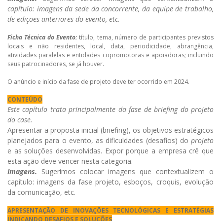
capítulo: imagens da sede da concorrente, da equipe de trabalho,
de edições anteriores do evento, etc.
Ficha Técnica do Evento:
título, tema, número de participantes previstos
locais e não residentes, local, data, periodicidade, abrangência,
atividades paralelas e entidades copromotoras e apoiadoras; incluindo
seus patrocinadores, se já houver.
O anúncio e início da fase de projeto deve ter ocorrido em 2024.
CONTEÚDO
Este capítulo trata principalmente da fase de briefing do projeto
do case.
Apresentar a proposta inicial (briefing), os objetivos estratégicos
planejados para o evento, as dificuldades (desafios) do
projeto
e as soluções desenvolvidas. Expor porque a empresa crê que
esta ação deve vencer nesta categoria.
Imagens.
Sugerimos colocar imagens que contextualizem o
capítulo: imagens da fase projeto, esboços, croquis, evolução
da comunicação, etc.
APRESENTAÇÃO DE INOVAÇÕES TECNOLÓGICAS E ESTRATÉGIAS
INDICANDO DESAFIOS E SOLUÇÕES