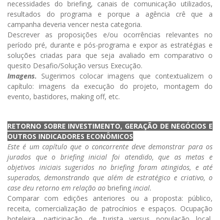
necessidades do briefing, canais de comunicação utilizados,
resultados do programa e porque a agência crê que a
campanha deveria vencer nesta categoria.
Descrever as proposições e/ou ocorrências relevantes no
período pré, durante e pós-programa e expor as estratégias e
soluções criadas para que seja avaliado em comparativo o
quesito Desafio/Solução versus Execução.
Imagens.
Sugerimos colocar imagens que contextualizem o
capítulo: imagens da execução do projeto, montagem do
evento, bastidores, making off, etc.
RETORNO SOBRE INVESTIMENTO, GERAÇÃO DE NEGÓCIOS E
OUTROS INDICADORES ECONÔMICOS
Este é um capítulo que o concorrente deve demonstrar para os
jurados que o briefing inicial foi atendido, que as metas e
objetivos iniciais sugeridos no briefing foram atingidos, e até
superados, demonstrando que além de estratégico e criativo, o
case deu retorno em relação ao
briefing
incial.
Comparar com edições anteriores ou a proposta: público,
receita, comercialização de patrocínios e espaços. Ocupação
hoteleira, participação de turista versus população local,