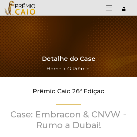
Detalhe do Case
Home
O Prêmio
Prêmio Caio 26ª Edição
Case: Embracon & CNVW -
Rumo a Dubai!