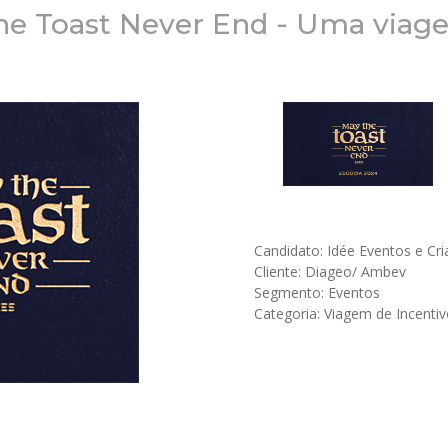
he Toast Never End - Uma viag
Candidato: Idée Eventos e Cri
Cliente: Diageo/ Ambev
Segmento: Eventos
Categoria: Viagem de Incentiv