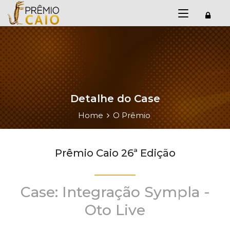
Detalhe do Case
Home
O Prêmio
Prêmio Caio 26ª Edição
Case: Integração Sympla -
Oto Live