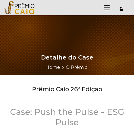
Detalhe do Case
Home
O Prêmio
Prêmio Caio 26ª Edição
Case: Push the Pulse - ESG
Pulse