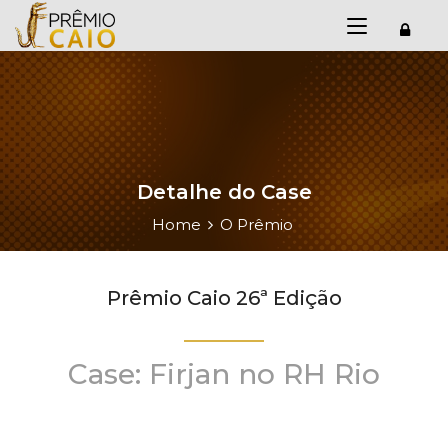
Detalhe do Case
Home
O Prêmio
Prêmio Caio 26ª Edição
Case: Firjan no RH Rio