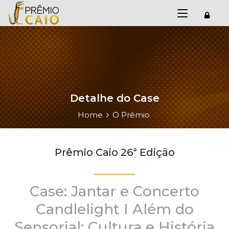
Detalhe do Case
Home
O Prêmio
Prêmio Caio 26ª Edição
Case: Jantar e Concerto
Candlelight I Além do
Sensorial: Cultura e História