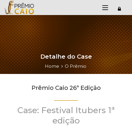
Detalhe do Case
Home
O Prêmio
Prêmio Caio 26ª Edição
Case: Festival Itubers 1ª
edição