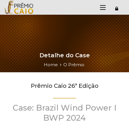
Detalhe do Case
Home
O Prêmio
Prêmio Caio 26ª Edição
Case: Brazil Wind Power I
BWP 2024