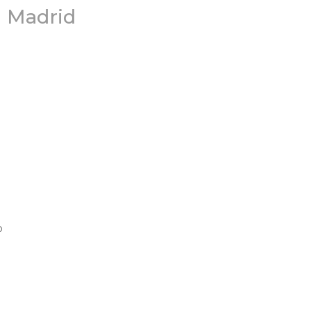
m Madrid
o