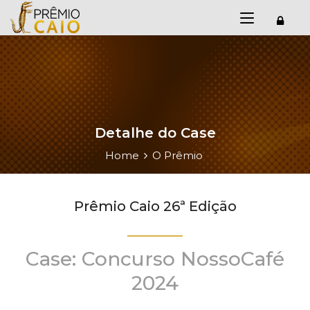
Detalhe do Case
Home
O Prêmio
Prêmio Caio 26ª Edição
Case: Concurso NossoCafé
2024