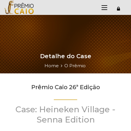
Detalhe do Case
Home
O Prêmio
Prêmio Caio 26ª Edição
Case: Heineken Village -
Senna Edition