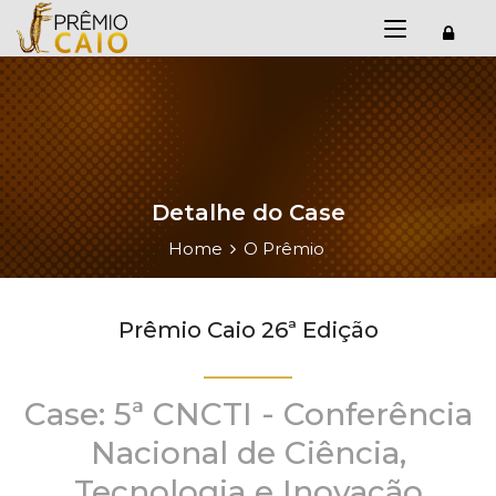
Detalhe do Case
Home
O Prêmio
Prêmio Caio 26ª Edição
Case: 5ª CNCTI - Conferência
Nacional de Ciência,
Tecnologia e Inovação