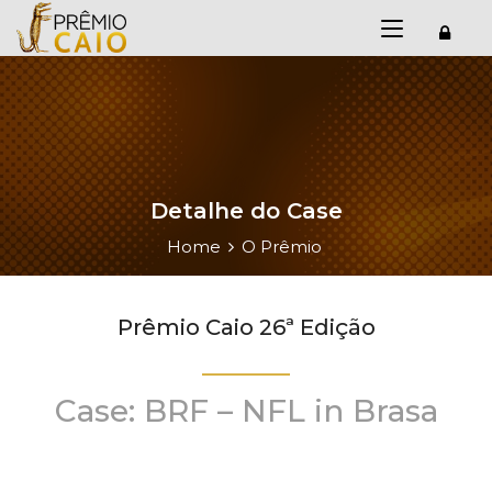
Detalhe do Case
Home
O Prêmio
Prêmio Caio 26ª Edição
Case: BRF – NFL in Brasa