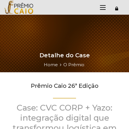
Detalhe do Case
Home
O Prêmio
Prêmio Caio 26ª Edição
Case: CVC CORP + Yazo:
integração digital que
transformou logística em