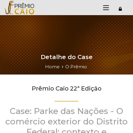
Detalhe do Case
Home
O Prêmio
Prêmio Caio 22ª Edição
Case: Parke das Nações - O
comércio exterior do Distrito
Federal: contexto e