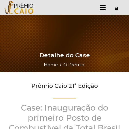
Detalhe do Case
Home
O Prêmio
Prêmio Caio 21ª Edição
Case: Inauguração do
primeiro Posto de
Combustível da Total Brasil