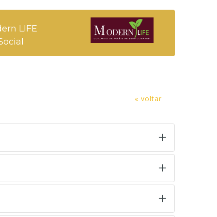
ern LIFE
Social
« voltar