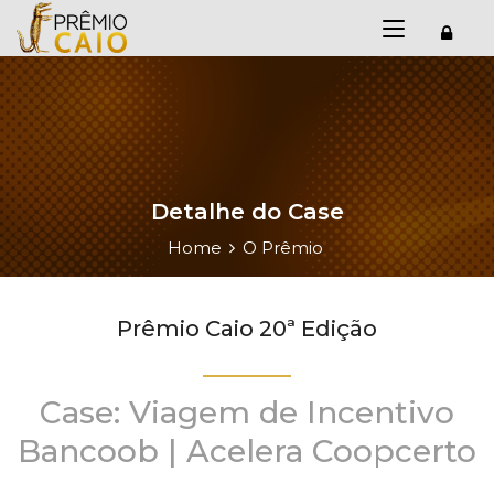
Detalhe do Case
Home
O Prêmio
Prêmio Caio 20ª Edição
Case: Viagem de Incentivo
Bancoob | Acelera Coopcerto