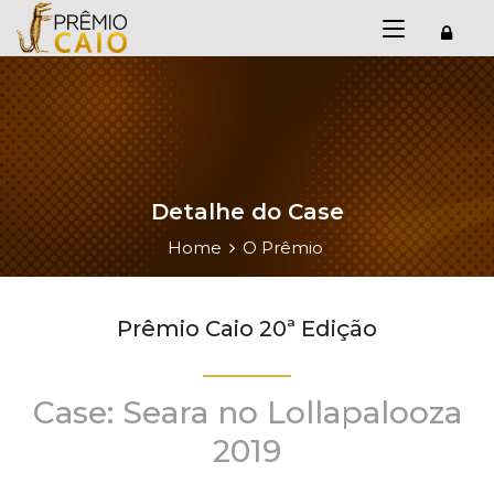
Detalhe do Case
Home
O Prêmio
Prêmio Caio 20ª Edição
Case: Seara no Lollapalooza
2019