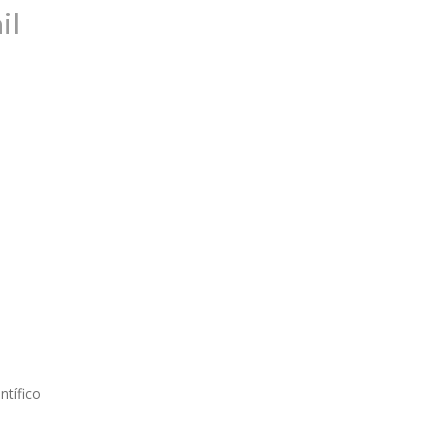
il
ntífico