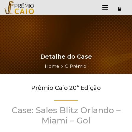
Detalhe do Case
Home
O Prêmio
Prêmio Caio 20ª Edição
Case: Sales Blitz Orlando –
Miami – Gol