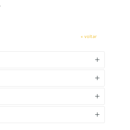
o
« voltar