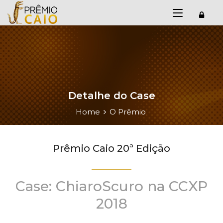
Detalhe do Case
Home
O Prêmio
Prêmio Caio 20ª Edição
Case: ChiaroScuro na CCXP
2018