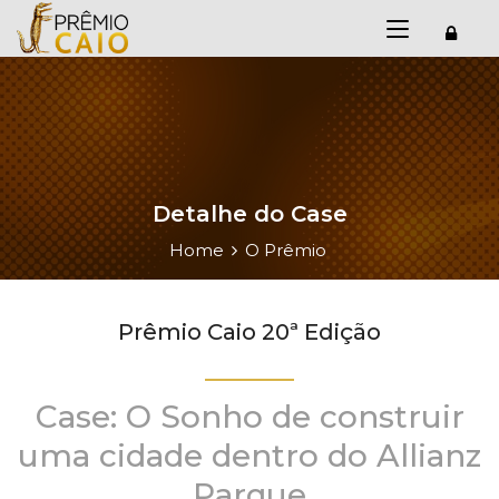
Detalhe do Case
Home
O Prêmio
Prêmio Caio 20ª Edição
Case: O Sonho de construir
uma cidade dentro do Allianz
Parque