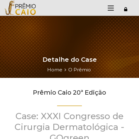
Detalhe do Case
Home
O Prêmio
Prêmio Caio 20ª Edição
Case: XXXI Congresso de
Cirurgia Dermatológica -
GOgreen